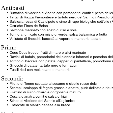
Antipasti
:
Buttatina di vaccino di Andria con pomodorini confit e pesto delic
Tartar di Razza Piemontese e tartufo nero del Sannio (Presidio 
Salsiccia rossa di Castelpoto e cime di rape biologiche sott’olio 
Ostriche Fines de Belon
Salmone marinato con aceto di riso e soia
Tonno affumicato con misto di verde, salsa balsamica e frutta
Vellutata di finocchi, baccalà al vapore e mandorle tostate
Primi:
Cous Cous freddo, frutti di mare e alici marinate
Ravioli di bufala, pomodorini del piennolo infornati e pecorino de
Tortino di baccalà con patate, capperi di pantelleria, pomodorini 
Gnocchi di patate, tartufo nero e formaggi
Fusilli ricci con melanzane e mandorle
Secondi:
Filetto di Tonno scottato al sesamo e cipolle rosse dolci
Scampi, scaloppa di fegato grasso d’anatra, purè delicato e riduz
Filettino di suino chiaro e gorgonzola maturo
Coscia d’anatra confit e salsa di kiwi
Stinco di vitellone del Sannio all’aglianico
Entrecote di Manzo danese alla brace