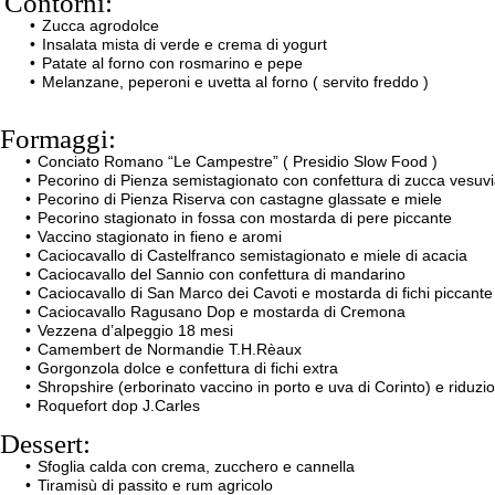
Contorni:
Zucca agrodolce
Insalata mista di verde e crema di yogurt
Patate al forno con rosmarino e pepe
Melanzane, peperoni e uvetta al forno ( servito freddo )
Formaggi:
Conciato Romano “Le Campestre” ( Presidio Slow Food )
Pecorino di Pienza semistagionato con confettura di zucca vesuv
Pecorino di Pienza Riserva con castagne glassate e miele
Pecorino stagionato in fossa con mostarda di pere piccante
Vaccino stagionato in fieno e aromi
Caciocavallo di Castelfranco semistagionato e miele di acacia
Caciocavallo del Sannio con confettura di mandarino
Caciocavallo di San Marco dei Cavoti e mostarda di fichi piccante
Caciocavallo Ragusano Dop e mostarda di Cremona
Vezzena d’alpeggio 18 mesi
Camembert de Normandie T.H.Rèaux
Gorgonzola dolce e confettura di fichi extra
Shropshire (erborinato vaccino in porto e uva di Corinto) e riduzio
Roquefort dop J.Carles
Dessert:
Sfoglia calda con crema, zucchero e cannella
Tiramisù di passito e rum agricolo