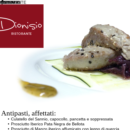
RISTORANTE
BISTROT
CATERING
EVENTI
CONTATTI
Menù
Antipasti, affettati:
Culatello del Sannio, capocollo, pancetta e soppressata
Prosciutto Iberico Pata Negra de Bellota
Prosciutto di Manzo iberico affumicato con legno di quercia