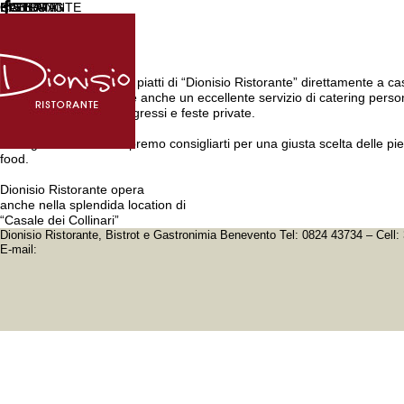
RISTORANTE
BISTROT
CATERING
EVENTI
CONTATTI
Tutta la raffinatezza dei piatti di “Dionisio Ristorante” direttamente a ca
Dionisio Ristorante offre anche un eccellente servizio di catering perso
meeting, convegni, congressi e feste private.
Per ogni tuo evento sapremo consigliarti per una giusta scelta delle pieta
food.
Dionisio Ristorante opera
anche nella splendida location di
“Casale dei Collinari”
Dionisio Ristorante, Bistrot e Gastronimia Benevento Tel: 0824 43734 – Cell
E-mail: