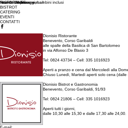
RISTORANTE
Inserite il nome
Inserite l'indirizzo e-mail
Inserite il messaggio
Numero di persone, bambini inclusi
BISTROT
CATERING
EVENTI
CONTATTI
Dionisio Ristorante
Benevento, Corso Garibaldi
alle spalle della Basilica di San Bartolomeo
in via Alfonso De Blasio 3
Tel: 0824 43734 – Cell: 335 1016923
Aperti a pranzo e cena dal Mercoledì alla Dom
Chiuso Lunedì, Martedì aperti solo cena (dalle 
Dionisio Bistrot e Gastronomia
Benevento, Corso Garibaldi, 91/93
Tel: 0824 21806 – Cell: 335 1016923
Aperti tutti i giorni,
dalle 10,30 alle 15,30 e dalle 17,30 alle 24,00.
E-mail: