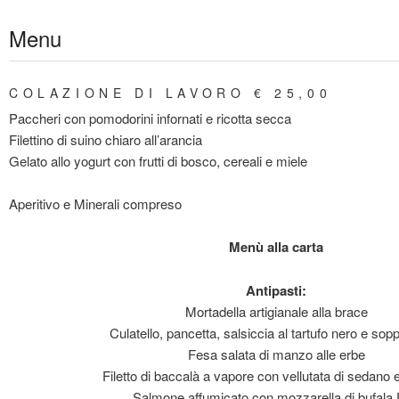
Gastronomia e Ristorazione Benevento
Menu
Dionisio
COLAZIONE DI LAVORO € 25,00
Paccheri con pomodorini infornati e ricotta secca
Filettino di suino chiaro all’arancia
Gelato allo yogurt con frutti di bosco, cereali e miele
Aperitivo e Minerali compreso
Menù alla carta
Antipasti:
Mortadella artigianale alla brace
Culatello, pancetta, salsiccia al tartufo nero e sop
Fesa salata di manzo alle erbe
Filetto di baccalà a vapore con vellutata di sedano 
Salmone affumicato con mozzarella di bufala