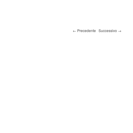
Navigazione immagini
← Precedente
Successivo →