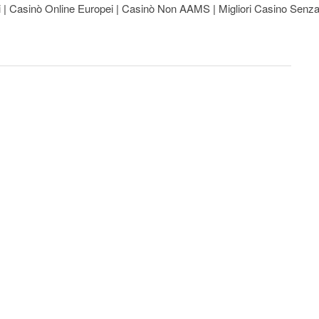
i
|
Casinò Online Europei
|
Casinò Non AAMS
|
Migliori Casino Senz
razione Benevento